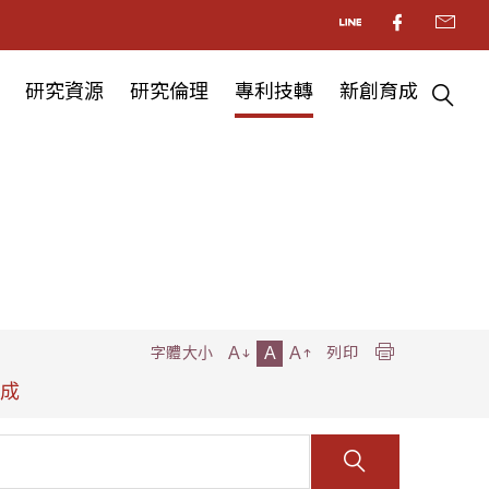
研究資源
研究倫理
專利技轉
新創育成
A
A
A
字體大小
列印
合成