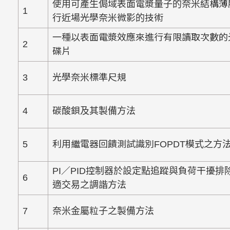
使用可產生侷域表面電漿量子的奈米結構薄
1
行近場光學奈米微影的技術
一種以表面電漿效應來進行有限讀取次數的
2
碟片
3
光學奈米標準尺規
4
碳酸鋇及其製備方法
5
利用繼電器回饋測試識別
FOPDT
模式之方
PI
／
PID
控制器於設定點追蹤與負荷干擾排
6
適交易之調諧方法
7
奈米金屬粒子之製備方法