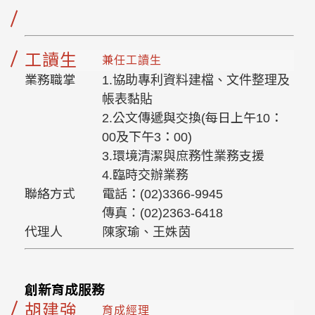
工讀生
兼任工讀生
業務職掌
1.協助專利資料建檔、文件整理及
帳表黏貼
2.公文傳遞與交換(每日上午10：
00及下午3：00)
3.環境清潔與庶務性業務支援
4.臨時交辦業務
聯絡方式
電話：(02)3366-9945
傳真：(02)2363-6418
代理人
陳家瑜、王姝茵
創新育成服務
胡建強
育成經理