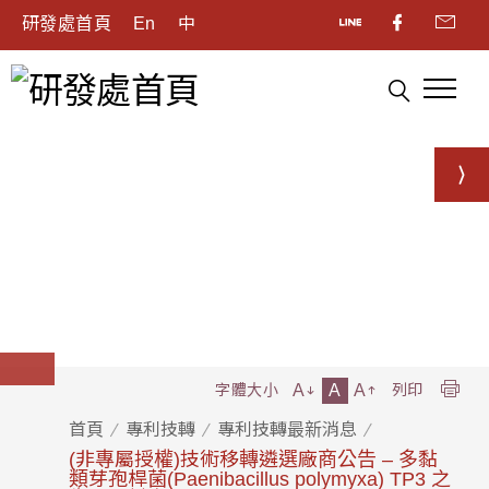
研發處首頁
En
中
A
A
A
字體大小
列印
首頁
專利技轉
專利技轉最新消息
(非專屬授權)技術移轉遴選廠商公告 – 多黏
類芽孢桿菌(Paenibacillus polymyxa) TP3 之