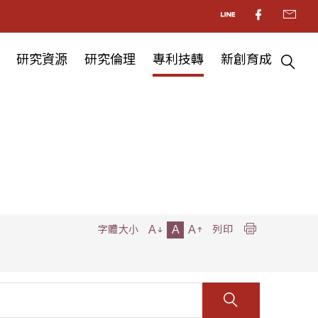
研究資源
研究倫理
專利技轉
新創育成
A
A
A
字體大小
列印