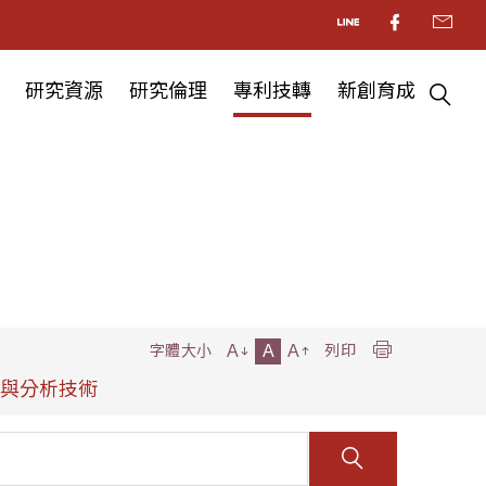
研究資源
研究倫理
專利技轉
新創育成
A
A
A
字體大小
列印
測與分析技術