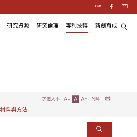
研究資源
研究倫理
專利技轉
新創育成
A
A
A
字體大小
列印
的材料與方法