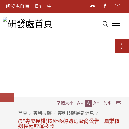
研發處首頁
En
中
A
A
A
字體大小
列印
首頁
專利技轉
專利技轉最新消息
(非專屬授權)技術移轉遴選廠商公告 - 鳳梨釋
迦長程貯運技術