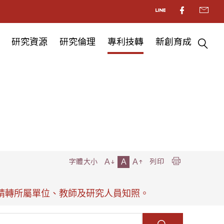
研究資源
研究倫理
專利技轉
新創育成
A
A
A
字體大小
列印
，請轉所屬單位、教師及研究人員知照。