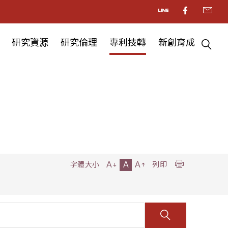
研究資源
研究倫理
專利技轉
新創育成
A
A
A
字體大小
列印