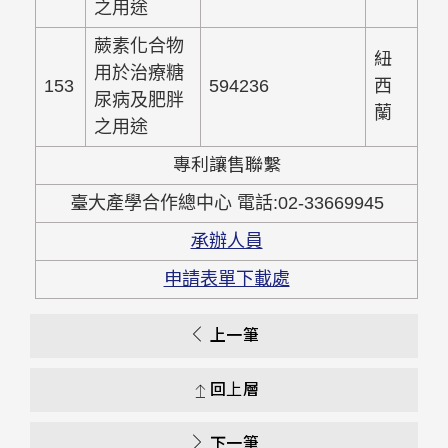
之用途
蕨素化合物
紐
用於治療糖
153
594236
西
尿病及肥胖
蘭
之用途
專利讓售聯繫
臺大產學合作總中心 電話:02-33669945
承辦人員
申請表單下載處
上一筆
回上層
下一筆