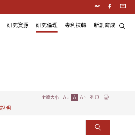
研究資源
研究倫理
專利技轉
新創育成
A
A
A
字體大小
列印
期說明