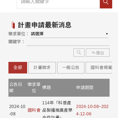
計畫申請最新消息
徵求單位：
▼
關鍵字：
匯出
全部
計畫徵求
一般公告
國科會規範
公告日
徵求單
標題
申請期間
期
位
114年「科普產
2024-10
2024-10-08~202
國科會
品製播推廣產學
-08
4-12-06
合作計畫」