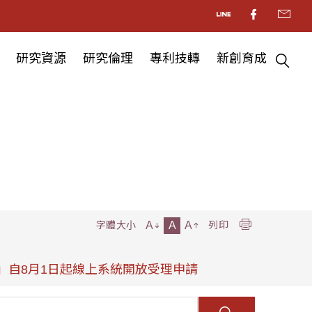
研究資源
研究倫理
專利技轉
新創育成
A
A
A
字體大小
列印
」自8月1日起線上系統開放受理申請