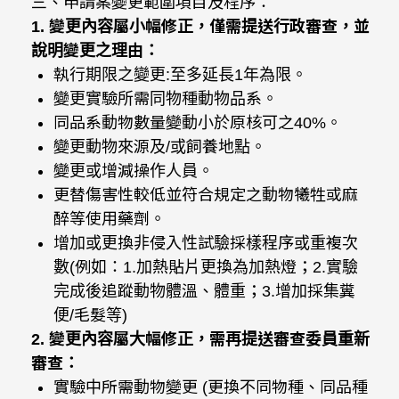
三、申請案變更範圍項目及程序：
1.
變更內容屬小幅修正，僅需提送行政審查，並
說明變更之理由：
執行期限之變更:至多延長1年為限。
變更實驗所需同物種動物品系。
同品系動物數量變動小於原核可之40%。
變更動物來源及/或飼養地點。
變更或增減操作人員。
更替傷害性較低並符合規定之動物犧牲或麻
醉等使用藥劑。
增加或更換非侵入性試驗採樣程序或重複次
數(例如：1.加熱貼片更換為加熱燈；2.實驗
完成後追蹤動物體溫、體重；3.增加採集糞
便/毛髮等)
2.
變更內容屬大幅修正，需再提送審查委員重新
審查：
實驗中所需動物變更 (更換不同物種、同品種