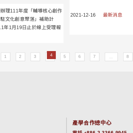
辦理111年度「輔導核心創作
2021-12-16
最新消息
進駐文化創意聚落」補助計
11年1月19日止於線上受理報
4
1
2
3
5
6
7
8
...
產學合作總中心
電話 +886-2-3366-9945