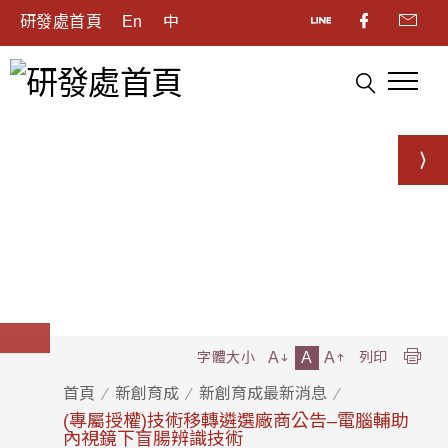
研發處首頁
En
中
A
A
A
字體大小
列印
首頁
新創育成
新創育成最新消息
(專屬授權)技術移轉遴選廠商公告–電腦輔助
內視鏡下盲腸辨識技術