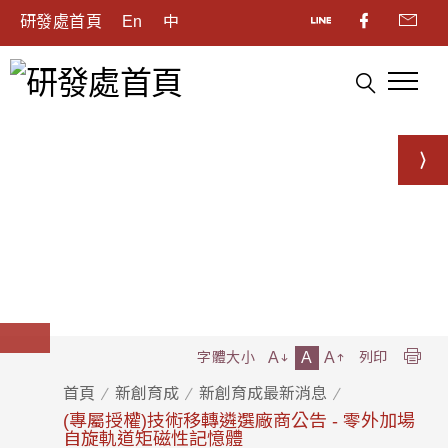
研發處首頁
En
中
A
A
A
字體大小
列印
首頁
新創育成
新創育成最新消息
(專屬授權)技術移轉遴選廠商公告 - 零外加場
自旋軌道矩磁性記憶體