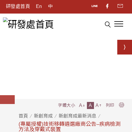
研發處首頁
En
中
A
A
A
字體大小
列印
首頁
新創育成
新創育成最新消息
(專屬授權)技術移轉遴選廠商公告–疾病檢測
方法及穿戴式裝置