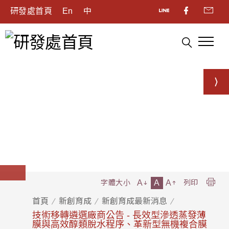
研發處首頁
En
中
A
A
A
字體大小
列印
首頁
新創育成
新創育成最新消息
技術移轉遴選廠商公告 - 長效型滲透蒸發薄
膜與高效醇類脫水程序、革新型無機複合膜