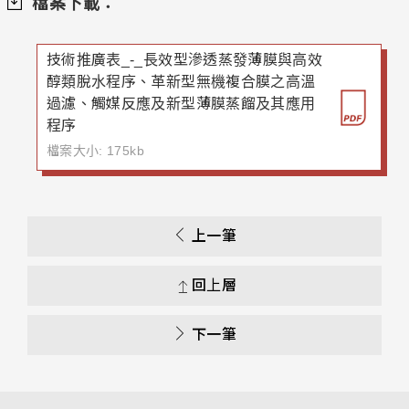
檔案下載：
技術推廣表_-_長效型滲透蒸發薄膜與高效
醇類脫水程序、革新型無機複合膜之高溫
過濾、觸媒反應及新型薄膜蒸餾及其應用
程序
檔案大小: 175kb
上一筆
回上層
下一筆