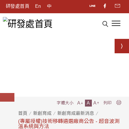
研發處首頁
En
中
A
A
A
字體大小
列印
首頁
新創育成
新創育成最新消息
(專屬授權)技術移轉遴選廠商公告 - 超音波測
溫系統與方法