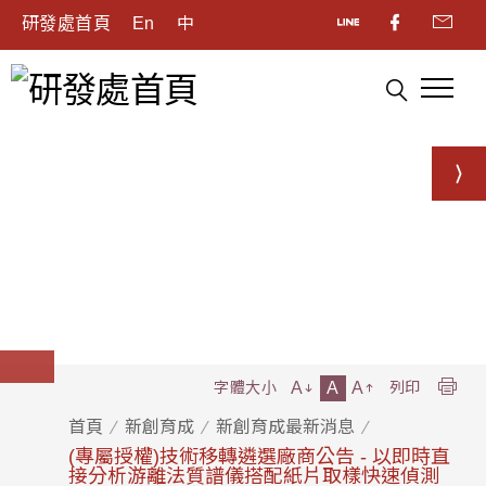
研發處首頁
En
中
A
A
A
字體大小
列印
首頁
新創育成
新創育成最新消息
(專屬授權)技術移轉遴選廠商公告 - 以即時直
接分析游離法質譜儀搭配紙片取樣快速偵測