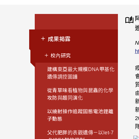
成果揭露
N
h
校內研究
建構東亞最大規模DNA甲基化
遺傳調控圖譜
從青草味看植物與昆蟲的化學
攻防與趨同演化
以繞射操作追蹤固態電池鋰離
2
子動態
父代肥胖的表觀遺傳－以let-7