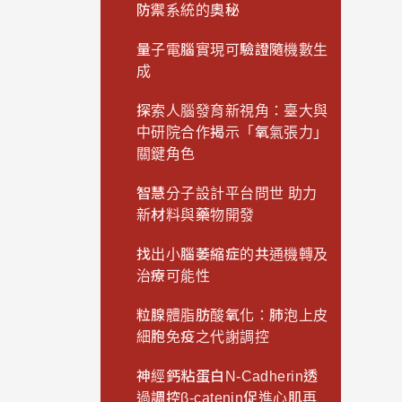
防禦系統的奧秘
量子電腦實現可驗證隨機數生
成
探索人腦發育新視角：臺大與
中研院合作揭示「氧氣張力」
關鍵角色
智慧分子設計平台問世 助力
新材料與藥物開發
找出小腦萎縮症的共通機轉及
治療可能性
粒腺體脂肪酸氧化：肺泡上皮
細胞免疫之代謝調控
神經鈣粘蛋白N-Cadherin透
過調控β-catenin促進心肌再