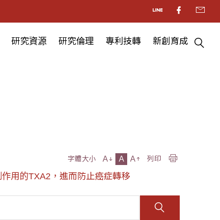
研究資源
研究倫理
專利技轉
新創育成
A
A
A
字體大小
列印
抑制作用的TXA2，進而防止癌症轉移