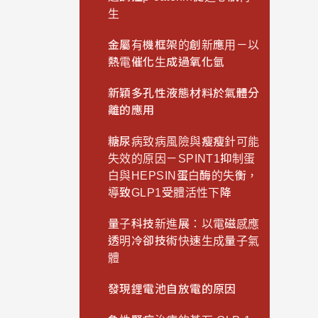
生
金屬有機框架的創新應用－以
熱電催化生成過氧化氫
新穎多孔性液態材料於氣體分
離的應用
糖尿病致病風險與瘦瘦針可能
失效的原因－SPINT1抑制蛋
白與HEPSIN蛋白酶的失衡，
導致GLP1受體活性下降
量子科技新進展：以電磁感應
透明冷卻技術快速生成量子氣
體
發現鋰電池自放電的原因