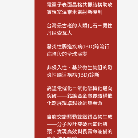
電漿子表面晶格共振結構助攻
實現室溫奈米雷射新機制
台灣最古老的人類化石－男性
丹尼索瓦人
發炎性腸道疾病(IBD)跨流行
病階段的全球演變
非侵入性、基於微生物組的發
炎性腸道疾病(IBD)診斷
高溫電催化二氧化碳轉化邁向
突破——鈷鎳合金包覆結構催
化劑展現卓越效能與壽命
自旋交錯驅動雙鐵錯合物生成
——分子設計突破水氧化瓶
頸，實現高效與長壽命兼備的