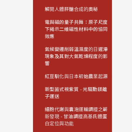
解開人體肝醣合成的奧秘
電與磁的量子共舞：原子尺度
下揭示二維磁性材料中的協同
效應
氣候變遷削弱溫濕度的日遲滯
現象及其對大氣乾燥程度的影
響
紅豆馴化與日本初始農業起源
新型菌式視紫質 - 光驅動鎂離
子運送
細胞代謝與囊泡運輸調控之嶄
新發現 - 甘油調控高基氏體蛋
白定位與功能