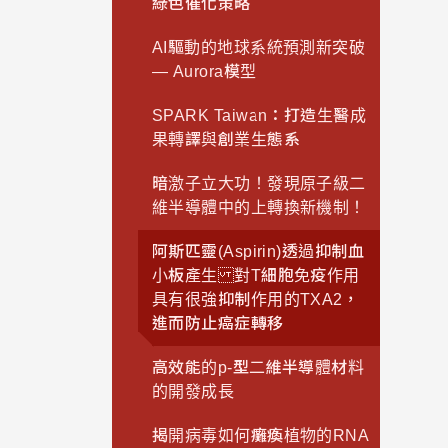
綠色催化策略
AI驅動的地球系統預測新突破
— Aurora模型
SPARK Taiwan：打造生醫成
果轉譯與創業生態系
暗激子立大功！發現原子級二
維半導體中的上轉換新機制！
阿斯匹靈(Aspirin)透過抑制血
小板產生 對T細胞免疫作用
具有很強抑制作用的TXA2，
進而防止癌症轉移
高效能的p-型二維半導體材料
的開發成長
揭開病毒如何癱瘓植物的RNA