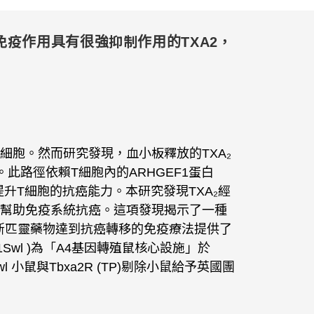
胞免疫作用具有很強抑制作用的TXA2，
細胞。然而研究發現，血小板釋放的TXA₂
此路徑依賴T細胞內的ARHGEF1蛋白
升T細胞的抗癌能力。本研究發現TXA₂經
而幫助免疫系統抗癌。這項發現揭示了一種
斯匹靈藥物達到抗癌轉移的免疫療法提供了
m1Swl )為「A4基因轉殖鼠核心設施」於
Swl 小鼠與Tbxa2R (TP)剔除小鼠給予英國團