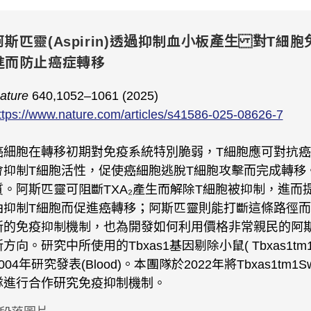
阿斯匹靈(Aspirin)透過抑制血小板產生 對T細
進而防止癌症轉移
ature
640,1052–1061 (2025)
ttps://www.nature.com/articles/s41586-025-08626-7
癌細胞在轉移初期對免疫系統特別脆弱，T細胞應可對抗癌
會抑制T細胞活性，促使癌細胞逃脫T細胞攻擊而完成轉移。
質。阿斯匹靈可阻斷TXA₂產生而解除T細胞被抑制，進而提
由抑制T細胞而促進癌轉移；阿斯匹靈則能打斷這條路徑
新的免疫抑制機制，也為開發如何利用價格非常親民的阿
新方向。研究中所使用的Tbxas1基因剔除小鼠( Tbxas1t
004年研究發表(Blood)。本團隊於2022年將Tbxas1tm1
隊進行合作研究免疫抑制機制。