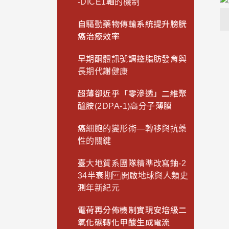
-DICE1軸的機制
自驅動藥物傳輸系統提升膀胱
癌治療效率
早期酮體訊號調控脂肪發育與
長期代謝健康
超薄卻近乎「零滲透」二維聚
醯胺(2DPA-1)高分子薄膜
癌細胞的變形術—轉移與抗藥
性的關鍵
臺大地質系團隊精準改寫鈾-2
34半衰期 開啟地球與人類史
測年新紀元
電荷再分佈機制實現安培級二
氧化碳轉化甲酸生成電流