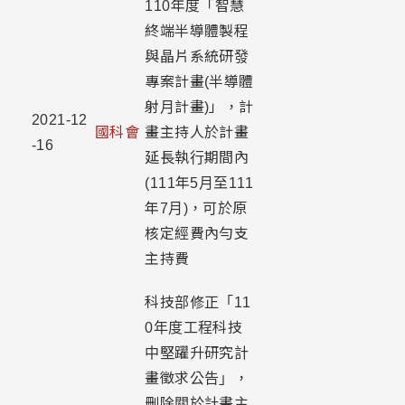
110年度「智慧
終端半導體製程
與晶片系統研發
專案計畫(半導體
射月計畫)」，計
2021-12
國科會
畫主持人於計畫
-16
延長執行期間內
(111年5月至111
年7月)，可於原
核定經費內勻支
主持費
科技部修正「11
0年度工程科技
中堅躍升研究計
畫徵求公告」，
刪除關於計畫主