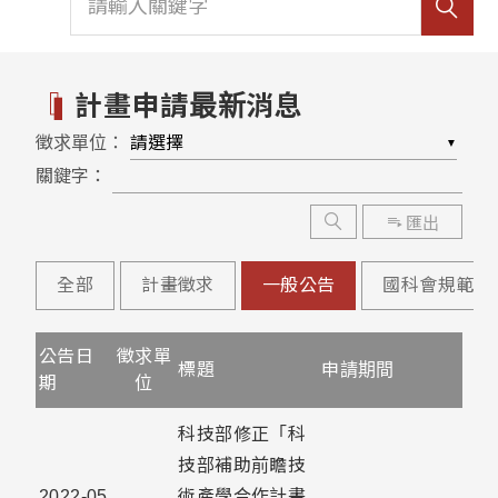
計畫申請最新消息
徵求單位：
▼
關鍵字：
匯出
全部
計畫徵求
一般公告
國科會規範
公告日
徵求單
標題
申請期間
期
位
科技部修正「科
技部補助前瞻技
2022-05
術產學合作計畫