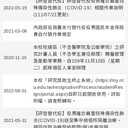
【研發替代役】研發替代役役男確診嚴重特
2022-05-19
殊傳染性肺炎（COVID-19）相關作業說明
(111/07/21更新)
內政部役政署支付替代役役男國民年金保險
2021-03-08
費自付額作業規定
本校校總區（不含醫學院及公衛學院）之研
究計畫人員（不含學生兼任助理）聘僱管理
2020-11-10
及差勤等業務，自109年11月10日（星期
二）起移撥至人事室辦理
本校「研究獎助生終止系統」(https://my.nt
u.edu.tw/resignationProcess/studentRes
2022-08-01
ign/portal.aspx)自即日起開放使用，詳如
附檔，請查照轉知。
【研發替代役】役男確診嚴重特殊傳染性肺
2021-05-31
炎(COVID-19)送至集中檢疫所隔離治療，
視同住院治療發給慰問(勞)金案說明