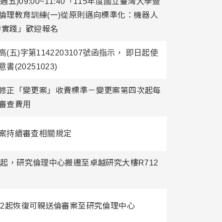
(週五)09:00~11:40「115年度國立臺灣大學暨
倫理教育訓練(一)從原則邁向標準化：機器人
E的實踐」歡迎報名
(五)字第1142203107號函指示， 即日起使
(20251023)
修正「變更案」收費標準－變更案第四次起每
審查費用
案持續審查相關規定
29(四)起，研究倫理中心搬遷至卓越研究大樓R712
20/6/2起恢復可親送倫審案至研究倫理中心