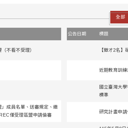
全部
公告日期
標題
這裡（不看不受理）
【徵才2名】
近期教育訓練
國立臺灣大學
標準
盟」成員名單、送審規定、繳
研究計畫申請
-REC僅受理區盟申請倫審