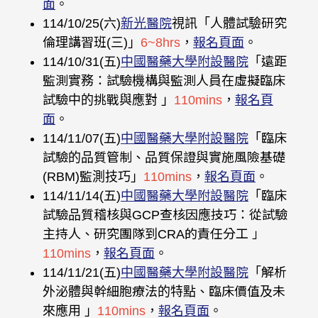
面
。
114/10/25(六)
新光醫院
視訊「人體試驗研究
倫理講習班(三)」
6~8hrs
，
報名頁面
。
114/10/31(五)
中國醫藥大學附設醫院
「遠距
監測實務：試驗機構與監測人員在虛擬臨床
試驗中的挑戰與應對 」
110mins
，
報名頁
面
。
114/11/07(五)
中國醫藥大學附設醫院
「臨床
試驗的品質管制、品質保證與實施風險基礎
(RBM)監測技巧」
110mins
，
報名頁面
。
114/11/14(五)
中國醫藥大學附設醫院
「臨床
試驗品質稽核與GCP查核因應技巧：從試驗
主持人、研究團隊到CRA的責任分工 」
110mins
，
報名頁面
。
114/11/21(五)
中國醫藥大學附設醫院
「解析
外泌體與幹細胞療法的特點、臨床價值及未
來應用 」
110mins
，
報名頁面
。