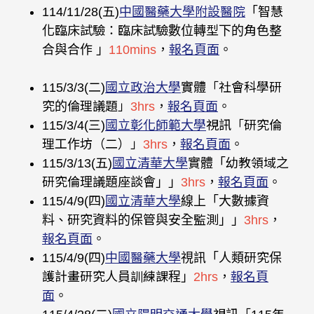
114/11/28(五)
中國醫藥大學附設醫院
「智慧
化臨床試驗：臨床試驗數位轉型下的角色整
合與合作 」
110mins
，
報名頁面
。
115/3/3(二)
國立政治大學
實體「社會科學研
究的倫理議題」
3hrs
，
報名頁面
。
115/3/4(三)
國立彰化師範大學
視訊「研究倫
理工作坊（二）」
3hrs
，
報名頁面
。
115/3/13(五)
國立清華大學
實體「幼教領域之
研究倫理議題座談會」」
3hrs
，
報名頁面
。
115/4/9(四)
國立清華大學
線上「大數據資
料、研究資料的保管與安全監測」」
3hrs
，
報名頁面
。
115/4/9(四)
中國醫藥大學
視訊「人類研究保
護計畫研究人員訓練課程」
2hrs
，
報名頁
面
。