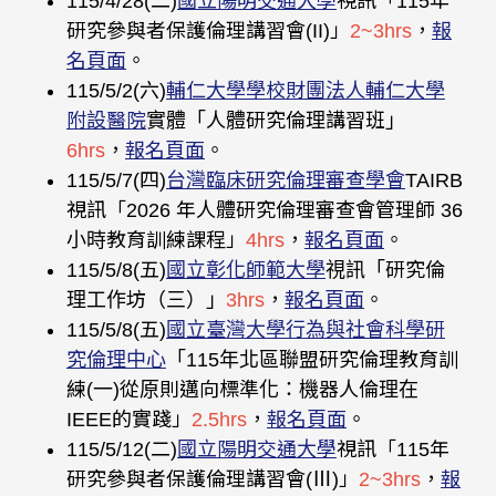
115/4/28(二)
國立陽明交通大學
視訊「115年
研究參與者保護倫理講習會(II)」
2~3hrs
，
報
名頁面
。
115/5/2(六)
輔仁大學學校財團法人輔仁大學
附設醫院
實體「人體研究倫理講習班」
6hrs
，
報名頁面
。
115/5/7(四)
台灣臨床研究倫理審查學會
TAIRB
視訊「2026 年人體研究倫理審查會管理師 36
小時教育訓練課程」
4hrs
，
報名頁面
。
115/5/8(五)
國立彰化師範大學
視訊「研究倫
理工作坊（三）」
3hrs
，
報名頁面
。
115/5/8(五)
國立臺灣大學行為與社會科學研
究倫理中心
「115年北區聯盟研究倫理教育訓
練(一)從原則邁向標準化：機器人倫理在
IEEE的實踐」
2.5hrs
，
報名頁面
。
115/5/12(二)
國立陽明交通大學
視訊「115年
研究參與者保護倫理講習會(Ⅲ)」
2~3hrs
，
報