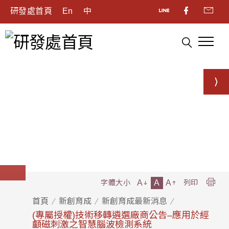
研發處首頁
En
中
A
A
A
字體大小
列印
首頁
新創育成
新創育成最新消息
(專屬授權)技術移轉遴選廠商公告–應用於經
顱磁刺激之智慧腦波檢測系統