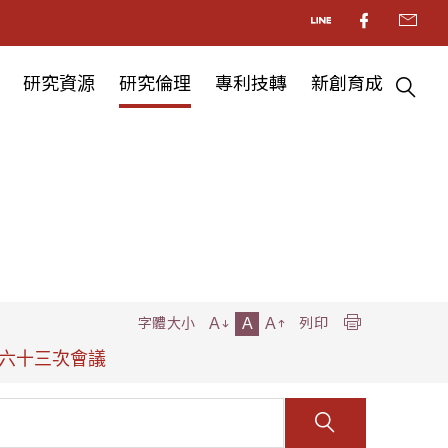
研究資源
研究倫理
專利技轉
新創育成
A
A
A
字體大小
列印
六十三次會議